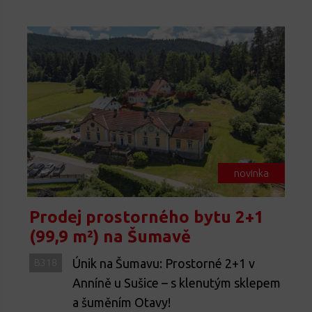
novinka
Prodej prostorného bytu 2+1
(99,9 m²) na Šumavě
Únik na Šumavu: Prostorné 2+1 v
B318
Anníně u Sušice – s klenutým sklepem
a šuměním Otavy!