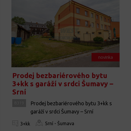
novinka
Prodej bezbariérového bytu
3+kk s garáží v srdci Šumavy –
Srní
Prodej bezbariérového bytu 3+kk s
B319
garáží v srdci Šumavy – Srní
Srní - Šumava
3+kk