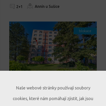
Annín u Sušice
2+1
blokace
Světlý byt 3+1 s lodžií a
Naše webové stránky používají soubory
panoramatickým výhledem v
cookies, které nám pomáhají zjistit, jak jsou
Sušici