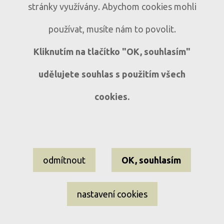
Prodej bytu 3+1 s lodžií a
B317
stránky využívány. Abychom cookies mohli
panoramatickým výhledem v Sušici
používat, musíte nám to povolit.
Sušice, ul. Volšovská
3+1
Kliknutím na tlačítko "OK, souhlasím"
udělujete souhlas s použitím všech
cookies.
Nastavení cookies
odmítnout
OK, souhlasím
Informace o souborech cookies
Ochrana osobních údajů
nastavení cookies
EL-WEST reality ©2009–2026 Všechna práva vyhrazena