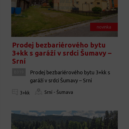
novinka
Prodej bezbariérového bytu
3+kk s garáží v srdci Šumavy –
Srní
Prodej bezbariérového bytu 3+kk s
B319
garáží v srdci Šumavy – Srní
Srní - Šumava
3+kk