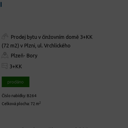
I
Prodej bytu v činžovním domě 3+KK
(72 m2) v Plzni, ul. Vrchlického
Plzeň- Bory
3+KK
prodáno
Číslo nabídky:
B264
2
Celková plocha:
72 m