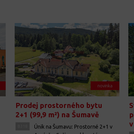
novinka
Prodej prostorného bytu
S
2+1 (99,9 m²) na Šumavě
p
v
Únik na Šumavu: Prostorné 2+1 v
B318