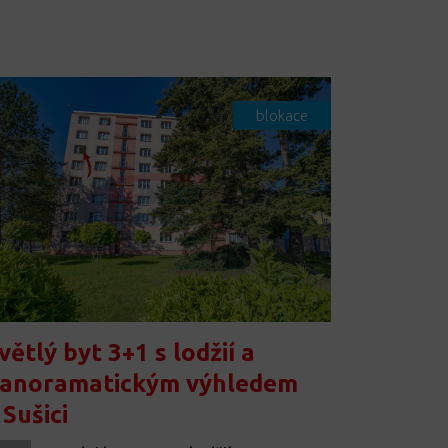
blokace
větlý byt 3+1 s lodžií a
anoramatickým výhledem
 Sušici