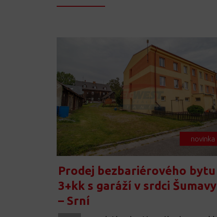
novinka
Prodej bezbariérového bytu
3+kk s garáží v srdci Šumavy
– Srní