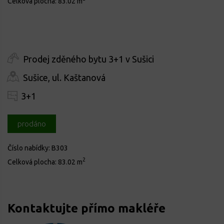
Celková plocha:
83.02 m
Prodej zděného bytu 3+1 v Sušici
Sušice, ul. Kaštanová
3+1
prodáno
Číslo nabídky:
B303
2
Celková plocha:
83.02 m
Kontaktujte přímo makléře