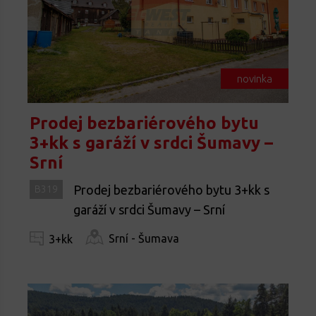
novinka
Prodej bezbariérového bytu
3+kk s garáží v srdci Šumavy –
Srní
Prodej bezbariérového bytu 3+kk s
B319
garáží v srdci Šumavy – Srní
Srní - Šumava
3+kk