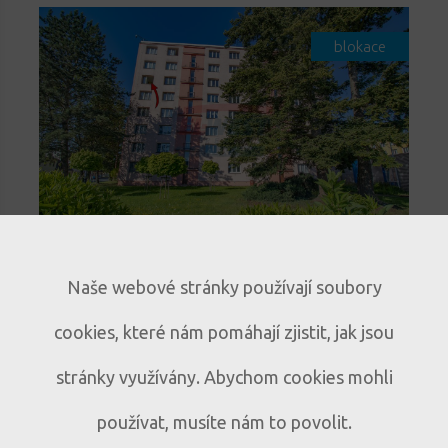
blokace
Světlý byt 3+1 s lodžií a
Naše webové stránky používají soubory
panoramatickým výhledem v
cookies, které nám pomáhají zjistit, jak jsou
Sušici
Prodej bytu 3+1 s lodžií a
B317
stránky využívány. Abychom cookies mohli
panoramatickým výhledem v Sušici
používat, musíte nám to povolit.
Sušice, ul. Volšovská
3+1