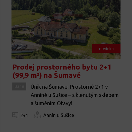
novinka
Prodej prostorného bytu 2+1
(99,9 m²) na Šumavě
Únik na Šumavu: Prostorné 2+1 v
B318
Anníně u Sušice – s klenutým sklepem
a šuměním Otavy!
Annín u Sušice
2+1