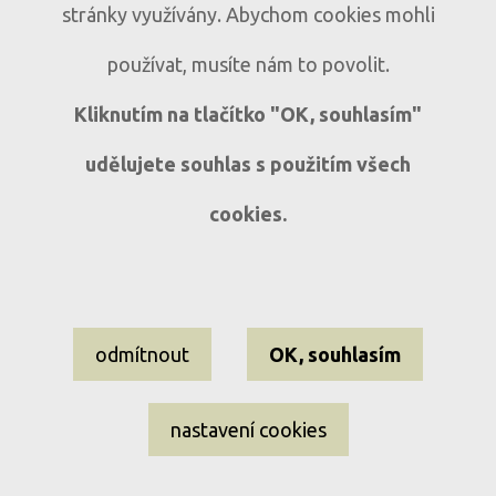
Prodej bytu 3+1 s lodžií a
B317
stránky využívány. Abychom cookies mohli
panoramatickým výhledem v Sušici
používat, musíte nám to povolit.
Sušice, ul. Volšovská
3+1
Kliknutím na tlačítko "OK, souhlasím"
udělujete souhlas s použitím všech
cookies.
Nastavení cookies
odmítnout
OK, souhlasím
Informace o souborech cookies
Ochrana osobních údajů
nastavení cookies
EL-WEST reality ©2009–2026 Všechna práva vyhrazena