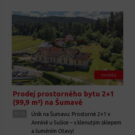
novinka
Prodej prostorného bytu 2+1
(99,9 m²) na Šumavě
Únik na Šumavu: Prostorné 2+1 v
B318
Anníně u Sušice – s klenutým sklepem
a šuměním Otavy!