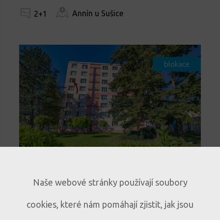
Annín u Sušice
2+1
blokace
Světlý byt 3+1 s lodžií a
Naše webové stránky používají soubory
panoramatickým výhledem v
cookies, které nám pomáhají zjistit, jak jsou
Sušici