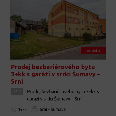
novinka
Prodej bezbariérového bytu
3+kk s garáží v srdci Šumavy –
Srní
Prodej bezbariérového bytu 3+kk s
B319
garáží v srdci Šumavy – Srní
Srní - Šumava
3+kk