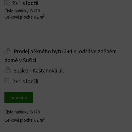
2+1 s lodžií
Číslo nabídky:
B179
2
Celková plocha:
62 m
Prodej pěkného bytu 2+1 s lodžií ve zděném
domě v Sušici
Sušice - Kaštanová ul.
2+1 s lodžií
prodáno
Číslo nabídky:
B179
2
Celková plocha:
62 m