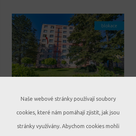
blokace
Světlý byt 3+1 s lodžií a
Naše webové stránky používají soubory
panoramatickým výhledem v
cookies, které nám pomáhají zjistit, jak jsou
Sušici
Prodej bytu 3+1 s lodžií a
B317
stránky využívány. Abychom cookies mohli
panoramatickým výhledem v Sušici