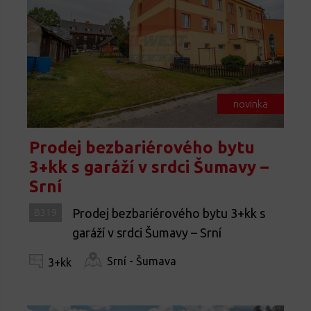
novinka
Prodej bezbariérového bytu
3+kk s garáží v srdci Šumavy –
Srní
Prodej bezbariérového bytu 3+kk s
B319
garáží v srdci Šumavy – Srní
Srní - Šumava
3+kk