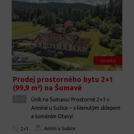
novinka
Prodej prostorného bytu 2+1
(99,9 m²) na Šumavě
Únik na Šumavu: Prostorné 2+1 v
B318
Anníně u Sušice – s klenutým sklepem
a šuměním Otavy!
Annín u Sušice
2+1