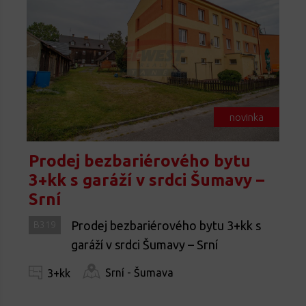
novinka
Prodej bezbariérového bytu
3+kk s garáží v srdci Šumavy –
Srní
Prodej bezbariérového bytu 3+kk s
B319
garáží v srdci Šumavy – Srní
Srní - Šumava
3+kk