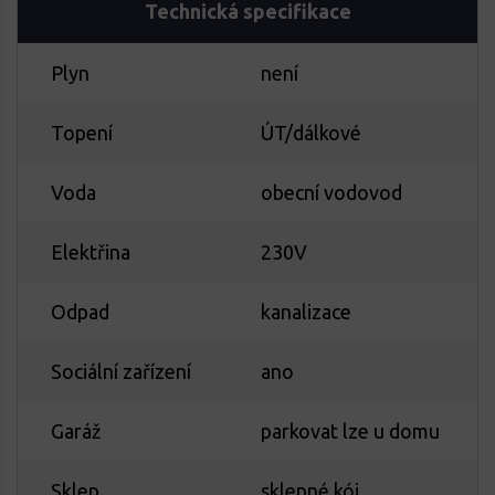
Technická specifikace
Plyn
není
Topení
ÚT/dálkové
Voda
obecní vodovod
Elektřina
230V
Odpad
kanalizace
Sociální zařízení
ano
Garáž
parkovat lze u domu
Sklep
sklepné kój