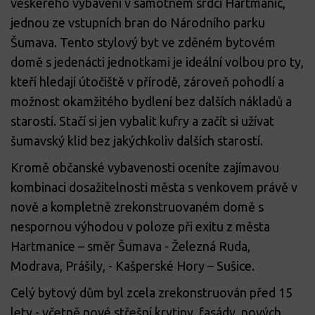
veškerého vybavení v samotném srdci Hartmanic,
jednou ze vstupních bran do Národního parku
Šumava. Tento stylový byt ve zděném bytovém
domě s jedenácti jednotkami je ideální volbou pro ty,
kteří hledají útočiště v přírodě, zároveň pohodlí a
možnost okamžitého bydlení bez dalších nákladů a
starostí. Stačí si jen vybalit kufry a začít si užívat
šumavský klid bez jakýchkoliv dalších starostí.
Kromě občanské vybavenosti oceníte zajímavou
kombinaci dosažitelnosti města s venkovem právě v
nově a kompletně zrekonstruovaném domě s
nespornou výhodou v poloze při exitu z města
Hartmanice – směr Šumava - Železná Ruda,
Modrava, Prášily, - Kašperské Hory – Sušice.
Celý bytový dům byl zcela zrekonstruován před 15
lety,- včetně nové střešní krytiny, fasády, nových