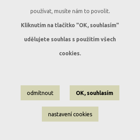
panoramatickým výhledem v Sušici
používat, musíte nám to povolit.
Sušice, ul. Volšovská
3+1
Kliknutím na tlačítko "OK, souhlasím"
udělujete souhlas s použitím všech
cookies.
Nastavení cookies
odmítnout
OK, souhlasím
Informace o souborech cookies
Ochrana osobních údajů
nastavení cookies
EL-WEST reality ©2009–2026 Všechna práva vyhrazena