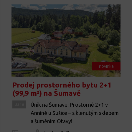
novinka
Prodej prostorného bytu 2+1
(99,9 m²) na Šumavě
Únik na Šumavu: Prostorné 2+1 v
B318
Anníně u Sušice – s klenutým sklepem
a šuměním Otavy!