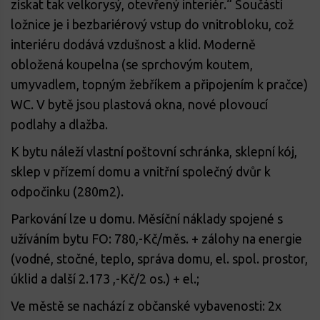
získat tak velkorysý, otevřený interiér.“ Součástí
ložnice je i bezbariérový vstup do vnitrobloku, což
interiéru dodává vzdušnost a klid. Moderně
obložená koupelna (se sprchovým koutem,
umyvadlem, topným žebříkem a připojením k pračce)
WC. V bytě jsou plastová okna, nové plovoucí
podlahy a dlažba.
K bytu náleží vlastní poštovní schránka, sklepní kój,
sklep v přízemí domu a vnitřní společný dvůr k
odpočinku (280m2).
Parkování lze u domu. Měsíční náklady spojené s
užíváním bytu FO: 780,-Kč/měs. + zálohy na energie
(vodné, stočné, teplo, správa domu, el. spol. prostor,
úklid a další 2.173 ,-Kč/2 os.) + el.;
Ve městě se nachází z občanské vybavenosti: 2x