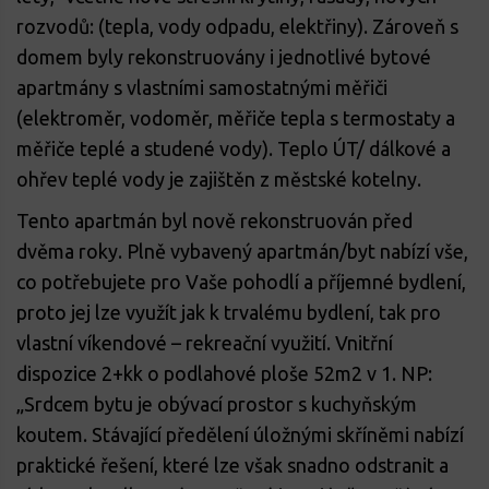
rozvodů: (tepla, vody odpadu, elektřiny). Zároveň s
domem byly rekonstruovány i jednotlivé bytové
apartmány s vlastními samostatnými měřiči
(elektroměr, vodoměr, měřiče tepla s termostaty a
měřiče teplé a studené vody). Teplo ÚT/ dálkové a
ohřev teplé vody je zajištěn z městské kotelny.
Tento apartmán byl nově rekonstruován před
dvěma roky. Plně vybavený apartmán/byt nabízí vše,
co potřebujete pro Vaše pohodlí a příjemné bydlení,
proto jej lze využít jak k trvalému bydlení, tak pro
vlastní víkendové – rekreační využití. Vnitřní
dispozice 2+kk o podlahové ploše 52m2 v 1. NP:
„Srdcem bytu je obývací prostor s kuchyňským
koutem. Stávající předělení úložnými skříněmi nabízí
praktické řešení, které lze však snadno odstranit a