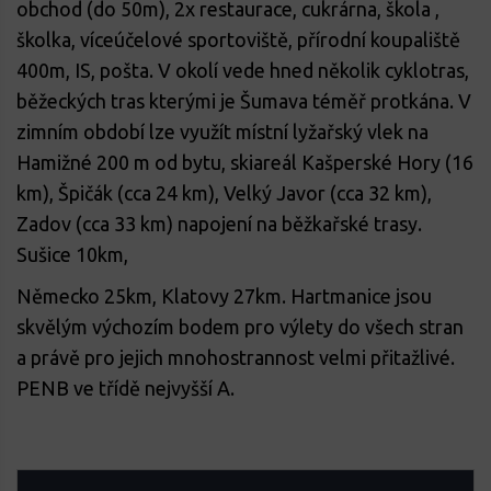
obchod (do 50m), 2x restaurace, cukrárna, škola ,
školka, víceúčelové sportoviště, přírodní koupaliště
400m, IS, pošta. V okolí vede hned několik cyklotras,
běžeckých tras kterými je Šumava téměř protkána. V
zimním období lze využít místní lyžařský vlek na
Hamižné 200 m od bytu, skiareál Kašperské Hory (16
km), Špičák (cca 24 km), Velký Javor (cca 32 km),
Zadov (cca 33 km) napojení na běžkařské trasy.
Sušice 10km,
Německo 25km, Klatovy 27km. Hartmanice jsou
skvělým výchozím bodem pro výlety do všech stran
a právě pro jejich mnohostrannost velmi přitažlivé.
PENB ve třídě nejvyšší A.