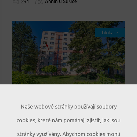
Annín u Sušice
2+1
blokace
Světlý byt 3+1 s lodžií a
Naše webové stránky používají soubory
panoramatickým výhledem v
cookies, které nám pomáhají zjistit, jak jsou
Sušici
Prodej bytu 3+1 s lodžií a
B317
stránky využívány. Abychom cookies mohli