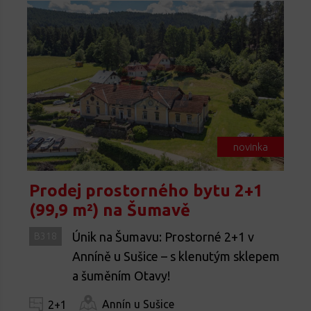
novinka
Prodej prostorného bytu 2+1
(99,9 m²) na Šumavě
Únik na Šumavu: Prostorné 2+1 v
B318
Anníně u Sušice – s klenutým sklepem
a šuměním Otavy!
Annín u Sušice
2+1