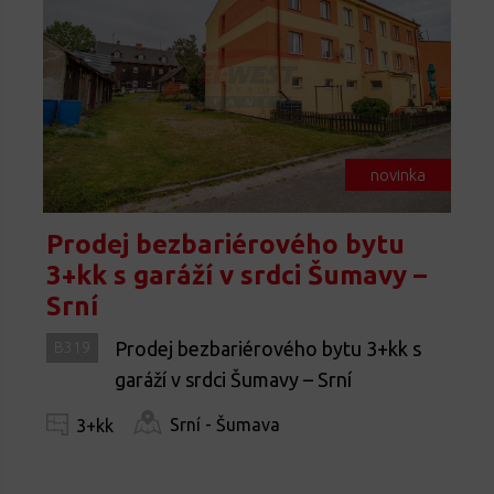
novinka
Prodej bezbariérového bytu
3+kk s garáží v srdci Šumavy –
Srní
Prodej bezbariérového bytu 3+kk s
B319
garáží v srdci Šumavy – Srní
Srní - Šumava
3+kk