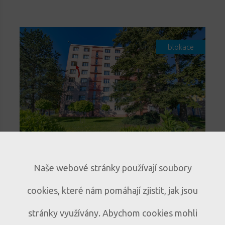
blokace
Světlý byt 3+1 s lodžií a
Naše webové stránky používají soubory
panoramatickým výhledem v
cookies, které nám pomáhají zjistit, jak jsou
Sušici
Prodej bytu 3+1 s lodžií a
B317
stránky využívány. Abychom cookies mohli