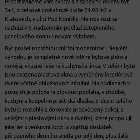
Představujeme vám světlý a dispozičně řešený byt
3+1, o celkové podlahové ploše 74.93 m2 v
Klatovech, v ulici Pod Koníčky. Nemovitost se
nachází v 6. nadzemním podlaží zatepleného
panelového domu s novým výtahem.
Byt prošel rozsáhlou vnitřní modernizací. Největší
výhodou je kompletně nové zděné bytové jádro a
novější, vkusně řešená kuchyňská linka. V celém bytě
jsou osazena plastová okna a vyměněny interiérové
dveře včetně obložkových zárubní. Na podlahách v
pokojích je položena plovoucí podlaha, v chodbě,
kuchyni a koupelně praktická dlažba. Srdcem celého
bytu je rozlehlý a dokonale prosvětlený pokoj, s
velkými s plastovými okny a dveřmi, které propojují
interiér s venkovní lodžií a zajišťují dostatek
přirozeného denního světla po celý den, plus další