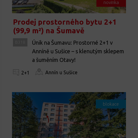
novinka
Prodej prostorného bytu 2+1
(99,9 m²) na Šumavě
Únik na Šumavu: Prostorné 2+1 v
B318
Anníně u Sušice – s klenutým sklepem
a šuměním Otavy!
Annín u Sušice
2+1
blokace