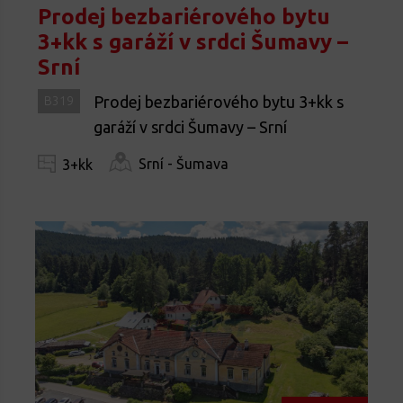
Prodej bezbariérového bytu
3+kk s garáží v srdci Šumavy –
Srní
Prodej bezbariérového bytu 3+kk s
B319
garáží v srdci Šumavy – Srní
Srní - Šumava
3+kk