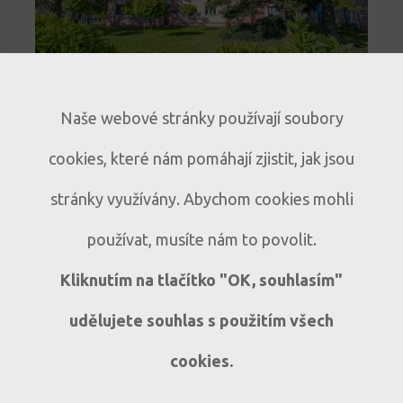
Světlý byt 3+1 s lodžií a
Naše webové stránky používají soubory
panoramatickým výhledem v
cookies, které nám pomáhají zjistit, jak jsou
Sušici
Prodej bytu 3+1 s lodžií a
B317
stránky využívány. Abychom cookies mohli
panoramatickým výhledem v Sušici
používat, musíte nám to povolit.
Sušice, ul. Volšovská
3+1
Kliknutím na tlačítko "OK, souhlasím"
udělujete souhlas s použitím všech
cookies.