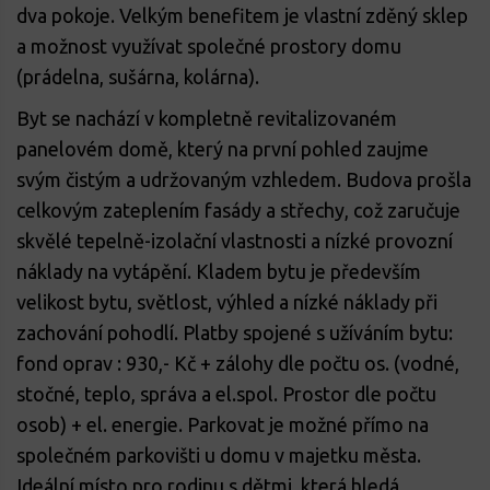
dva pokoje. Velkým benefitem je vlastní zděný sklep
a možnost využívat společné prostory domu
(prádelna, sušárna, kolárna).
Byt se nachází v kompletně revitalizovaném
panelovém domě, který na první pohled zaujme
svým čistým a udržovaným vzhledem. Budova prošla
celkovým zateplením fasády a střechy, což zaručuje
skvělé tepelně-izolační vlastnosti a nízké provozní
náklady na vytápění. Kladem bytu je především
velikost bytu, světlost, výhled a nízké náklady při
zachování pohodlí. Platby spojené s užíváním bytu:
fond oprav : 930,- Kč + zálohy dle počtu os. (vodné,
stočné, teplo, správa a el.spol. Prostor dle počtu
osob) + el. energie. Parkovat je možné přímo na
společném parkovišti u domu v majetku města.
Ideální místo pro rodinu s dětmi, která hledá