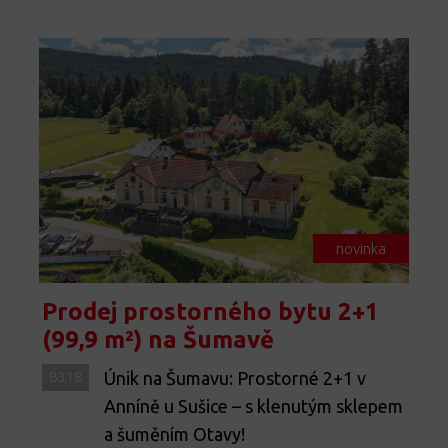
novinka
Prodej prostorného bytu 2+1
(99,9 m²) na Šumavě
Únik na Šumavu: Prostorné 2+1 v
B318
Anníně u Sušice – s klenutým sklepem
a šuměním Otavy!