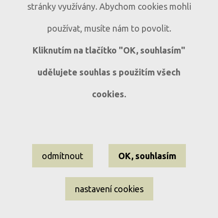
Prodej bytu 3+1 s lodžií a
B317
stránky využívány. Abychom cookies mohli
panoramatickým výhledem v Sušici
používat, musíte nám to povolit.
Sušice, ul. Volšovská
3+1
Kliknutím na tlačítko "OK, souhlasím"
udělujete souhlas s použitím všech
cookies.
Nastavení cookies
odmítnout
OK, souhlasím
Informace o souborech cookies
Ochrana osobních údajů
nastavení cookies
EL-WEST reality ©2009–2026 Všechna práva vyhrazena