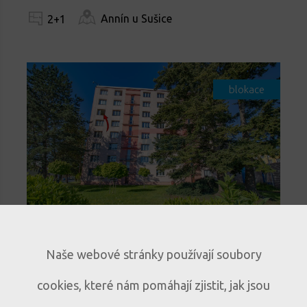
Annín u Sušice
2+1
blokace
Světlý byt 3+1 s lodžií a
Naše webové stránky používají soubory
panoramatickým výhledem v
cookies, které nám pomáhají zjistit, jak jsou
Sušici