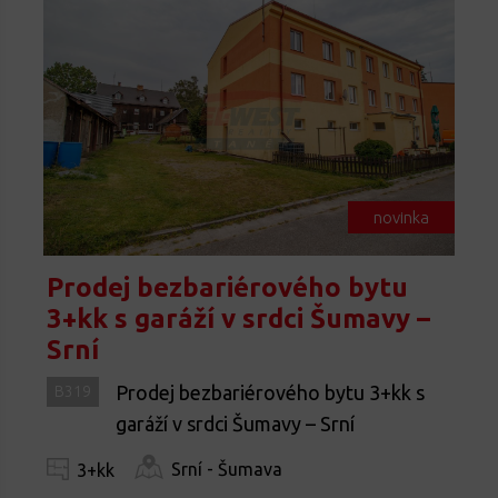
novinka
Prodej bezbariérového bytu
3+kk s garáží v srdci Šumavy –
Srní
Prodej bezbariérového bytu 3+kk s
B319
garáží v srdci Šumavy – Srní
Srní - Šumava
3+kk