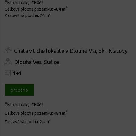
Číslo nabídky:
CH061
2
Celková plocha pozemku:
484 m
2
Zastavěná plocha:
24 m
Chata v tiché lokalitě v Dlouhé Vsi, okr. Klatovy
Dlouhá Ves, Sušice
1+1
prodáno
Číslo nabídky:
CH061
2
Celková plocha pozemku:
484 m
2
Zastavěná plocha:
24 m