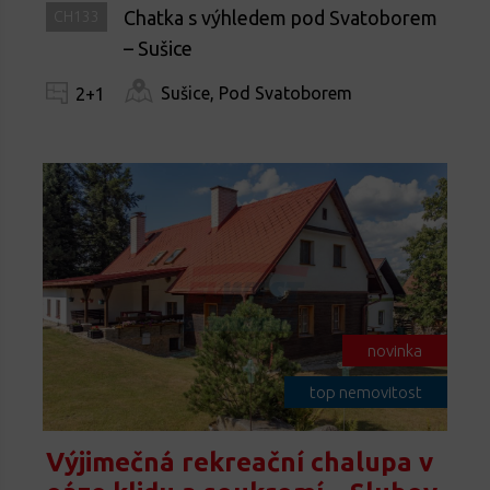
Chatka s výhledem pod Svatoborem
CH133
– Sušice
Sušice, Pod Svatoborem
2+1
novinka
top nemovitost
Výjimečná rekreační chalupa v