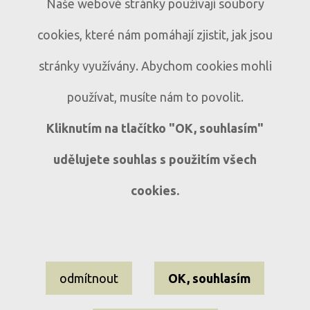
Naše webové stránky používají soubory
Výjimečný stavební pozemek
cookies, které nám pomáhají zjistit, jak jsou
na samotě v srdci Šumavy
Maleč u Strašína | 4 306 m² |
P192
stránky využívány. Abychom cookies mohli
Jedinečné místo pro život i investici
používat, musíte nám to povolit.
Maleč u Strašína
Kliknutím na tlačítko "OK, souhlasím"
udělujete souhlas s použitím všech
cookies.
Nastavení cookies
odmítnout
OK, souhlasím
Informace o souborech cookies
Ochrana osobních údajů