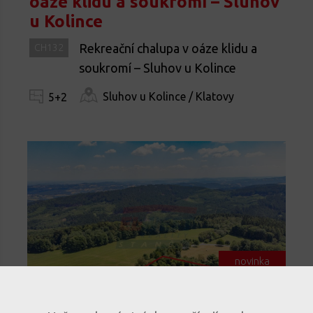
oáze klidu a soukromí – Sluhov
u Kolince
Rekreační chalupa v oáze klidu a
CH132
soukromí – Sluhov u Kolince
Sluhov u Kolince / Klatovy
5+2
novinka
top nemovitost