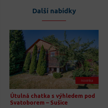
Další nabídky
novinka
Útulná chatka s výhledem pod
Svatoborem – Sušice