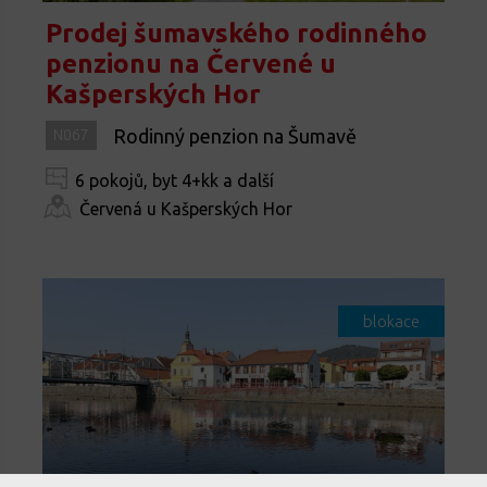
Prodej šumavského rodinného
penzionu na Červené u
Kašperských Hor
Rodinný penzion na Šumavě
N067
6 pokojů, byt 4+kk a další
Červená u Kašperských Hor
blokace