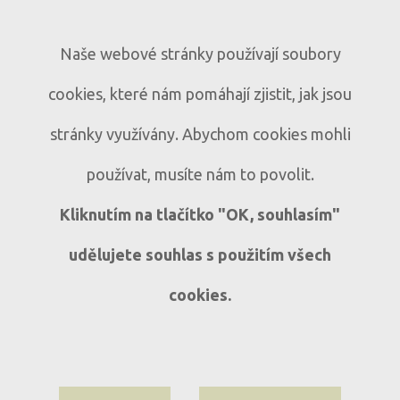
Naše webové stránky používají soubory
PRODEJ KOMERČNÍ -
cookies, které nám pomáhají zjistit, jak jsou
OBCHODNÍ BUDOVY S BYTY V
CENTRU SUŠICE - ŠUMAVA
stránky využívány. Abychom cookies mohli
Prodej obchodní budovy s byty.
N063
používat, musíte nám to povolit.
Sušice
Kliknutím na tlačítko "OK, souhlasím"
udělujete souhlas s použitím všech
cookies.