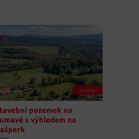
novinka
tavební pozemek na
umavě s výhledem na
ašperk