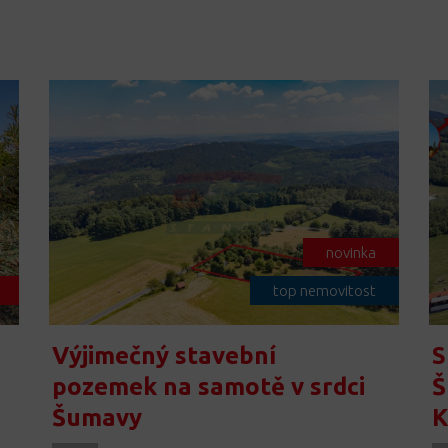
novinka
top nemovitost
Výjimečný stavební
S
pozemek na samotě v srdci
Š
Šumavy
K