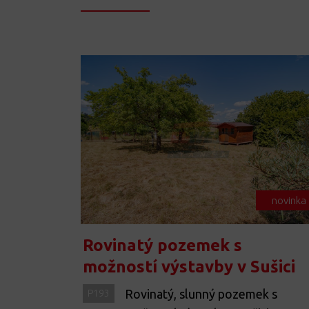
novinka
Rovinatý pozemek s
možností výstavby v Sušici
Rovinatý, slunný pozemek s
P193