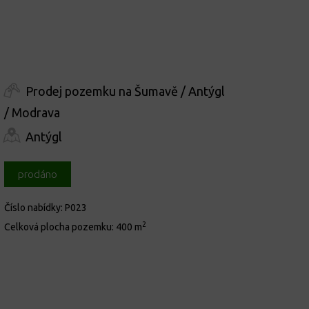
Prodej pozemku na Šumavě / Antýgl
/ Modrava
Antýgl
prodáno
Číslo nabídky:
P023
2
Celková plocha pozemku:
400 m