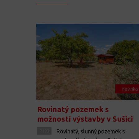
novinka
Rovinatý pozemek s
možností výstavby v Sušici
Rovinatý, slunný pozemek s
P193