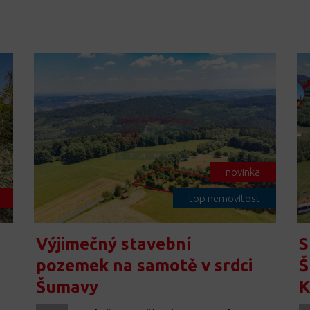
novinka
top nemovitost
Výjimečný stavební
S
pozemek na samotě v srdci
Š
Šumavy
K