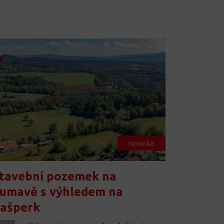
novinka
tavební pozemek na
umavě s výhledem na
ašperk