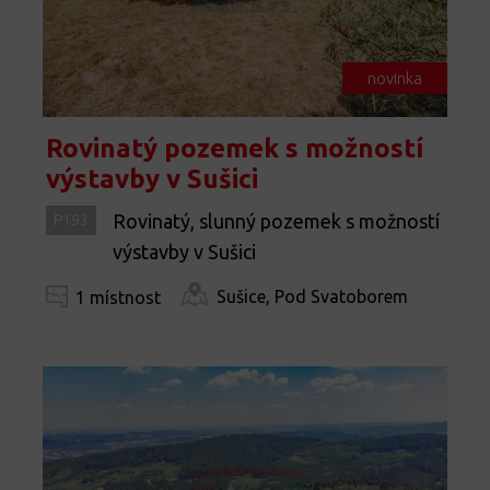
novinka
Rovinatý pozemek s možností
výstavby v Sušici
Rovinatý, slunný pozemek s možností
P193
výstavby v Sušici
Sušice, Pod Svatoborem
1 místnost