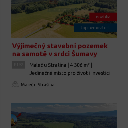
novinka
top nemovitost
Výjimečný stavební pozemek
na samotě v srdci Šumavy
Maleč u Strašína | 4 306 m² |
P192
Jedinečné místo pro život i investici
Maleč u Strašína