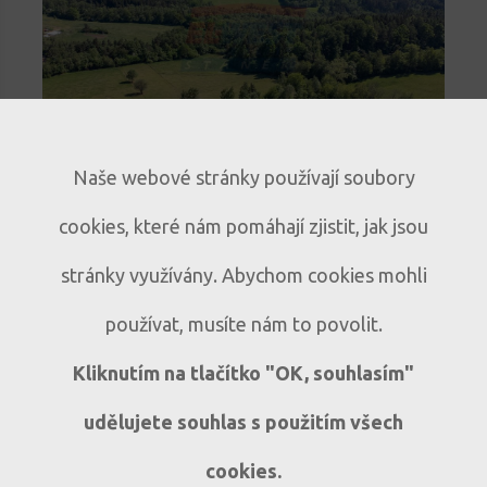
novinka
Naše webové stránky používají soubory
Stavební pozemek na Šumavě s
cookies, které nám pomáhají zjistit, jak jsou
výhledem na Kašperk
Klidné místo pro rodinný dům i
P190
stránky využívány. Abychom cookies mohli
rekreační chalupu | Zaluží u Sušice
používat, musíte nám to povolit.
Zaluží - Vrabcov
Kliknutím na tlačítko "OK, souhlasím"
udělujete souhlas s použitím všech
cookies.