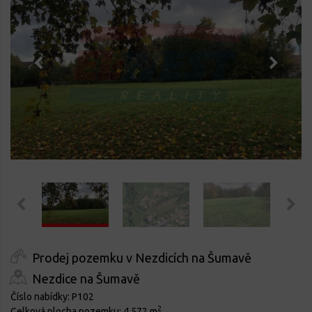
Prodej pozemku v Nezdicích na Šumavě
Nezdice na Šumavě
Číslo nabídky:
P102
2
Celková plocha pozemku:
4.572 m