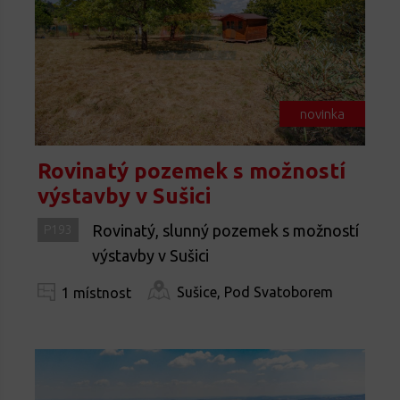
novinka
Rovinatý pozemek s možností
výstavby v Sušici
Rovinatý, slunný pozemek s možností
P193
výstavby v Sušici
Sušice, Pod Svatoborem
1 místnost