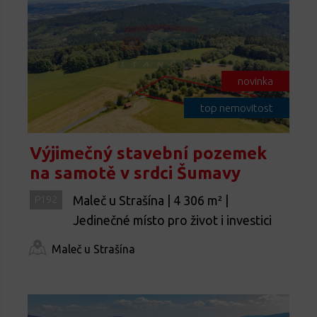
novinka
top nemovitost
Výjimečný stavební pozemek
na samotě v srdci Šumavy
Maleč u Strašína | 4 306 m² |
P192
Jedinečné místo pro život i investici
Maleč u Strašína