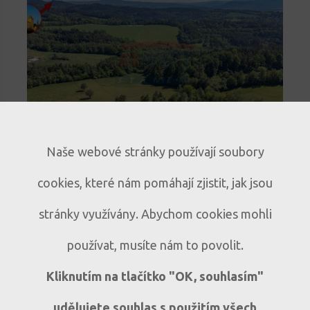
novinka
Naše webové stránky používají soubory
Stavební pozemek na Šumavě s
cookies, které nám pomáhají zjistit, jak jsou
výhledem na Kašperk
Klidné místo pro rodinný dům i
P190
stránky využívány. Abychom cookies mohli
rekreační chalupu | Zaluží u Sušice
používat, musíte nám to povolit.
Zaluží - Vrabcov
Kliknutím na tlačítko "OK, souhlasím"
udělujete souhlas s použitím všech