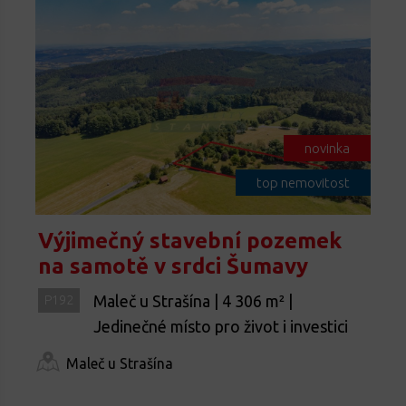
novinka
top nemovitost
Výjimečný stavební pozemek
na samotě v srdci Šumavy
Maleč u Strašína | 4 306 m² |
P192
Jedinečné místo pro život i investici
Maleč u Strašína