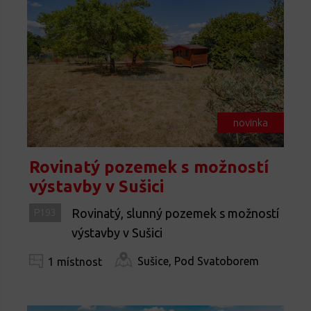
novinka
Rovinatý pozemek s možností
výstavby v Sušici
Rovinatý, slunný pozemek s možností
P193
výstavby v Sušici
Sušice, Pod Svatoborem
1 místnost