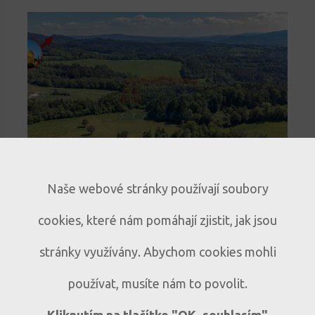
novinka
Naše webové stránky používají soubory
Stavební pozemek na Šumavě s
cookies, které nám pomáhají zjistit, jak jsou
výhledem na Kašperk
Klidné místo pro rodinný dům i
P190
stránky využívány. Abychom cookies mohli
rekreační chalupu | Zaluží u Sušice
používat, musíte nám to povolit.
Zaluží - Vrabcov