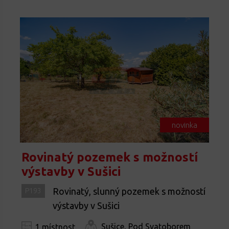
novinka
Rovinatý pozemek s možností
výstavby v Sušici
Rovinatý, slunný pozemek s možností
P193
výstavby v Sušici
Sušice, Pod Svatoborem
1 místnost