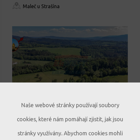
Maleč u Strašína
novinka
Naše webové stránky používají soubory
Stavební pozemek na Šumavě s
cookies, které nám pomáhají zjistit, jak jsou
výhledem na Kašperk
Klidné místo pro rodinný dům i
P190
stránky využívány. Abychom cookies mohli