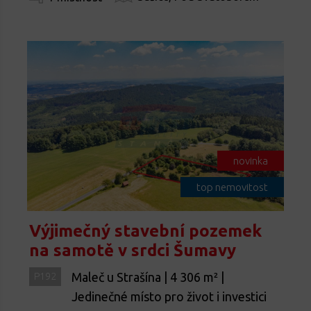
novinka
top nemovitost
Výjimečný stavební pozemek
na samotě v srdci Šumavy
Maleč u Strašína | 4 306 m² |
P192
Jedinečné místo pro život i investici