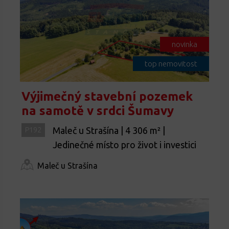
novinka
top nemovitost
Výjimečný stavební pozemek
na samotě v srdci Šumavy
Maleč u Strašína | 4 306 m² |
P192
Jedinečné místo pro život i investici
Maleč u Strašína