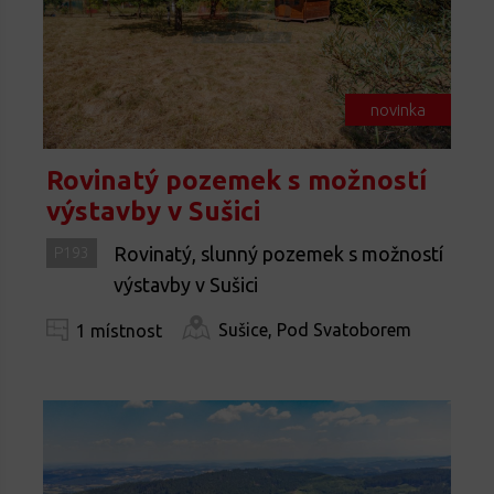
novinka
Rovinatý pozemek s možností
výstavby v Sušici
Rovinatý, slunný pozemek s možností
P193
výstavby v Sušici
Sušice, Pod Svatoborem
1 místnost