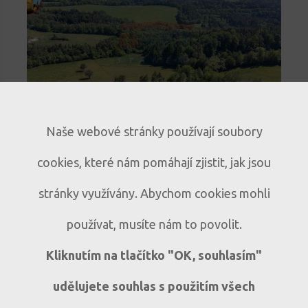
novinka
Naše webové stránky používají soubory
Stavební pozemek na Šumavě s
cookies, které nám pomáhají zjistit, jak jsou
výhledem na Kašperk
Klidné místo pro rodinný dům i
P190
stránky využívány. Abychom cookies mohli
rekreační chalupu | Zaluží u Sušice
používat, musíte nám to povolit.
Zaluží - Vrabcov
Kliknutím na tlačítko "OK, souhlasím"
udělujete souhlas s použitím všech