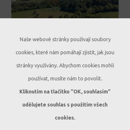
novinka
Naše webové stránky používají soubory
Stavební pozemek na Šumavě s
cookies, které nám pomáhají zjistit, jak jsou
výhledem na Kašperk
Klidné místo pro rodinný dům i
P190
stránky využívány. Abychom cookies mohli
rekreační chalupu | Zaluží u Sušice
používat, musíte nám to povolit.
Zaluží - Vrabcov
Kliknutím na tlačítko "OK, souhlasím"
udělujete souhlas s použitím všech
cookies.