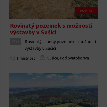
novinka
Rovinatý pozemek s možností
výstavby v Sušici
Rovinatý, slunný pozemek s možností
P193
výstavby v Sušici
Sušice, Pod Svatoborem
1 místnost