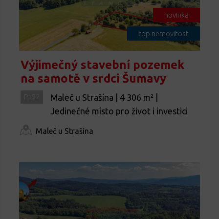
novinka
top nemovitost
Výjimečný stavební pozemek
na samotě v srdci Šumavy
Maleč u Strašína | 4 306 m² |
P192
Jedinečné místo pro život i investici
Maleč u Strašína