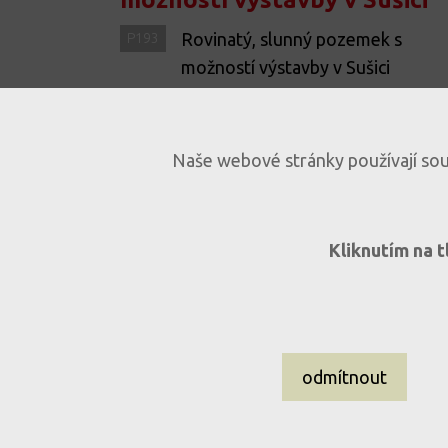
Rovinatý, slunný pozemek s
P193
možností výstavby v Sušici
1 místnost
Sušice, Pod Svatoborem
Naše webové stránky používají soub
Kliknutím na t
odmítnout