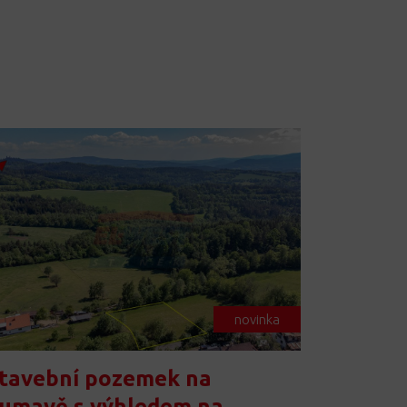
novinka
tavební pozemek na
umavě s výhledem na