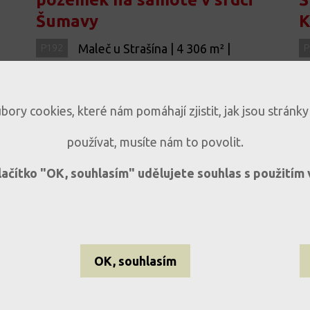
Šumavy
K
Maleč u Strašína | 4 306 m² |
P192
P
Jedinečné místo pro život i
investici
ory cookies, které nám pomáhají zjistit, jak jsou strán
Maleč u Strašína
používat, musíte nám to povolit.
lačítko "OK, souhlasím" udělujete souhlas s použitím
EL-WEST reality ©2009–2026 Všechna práva vyhrazena
OK, souhlasím