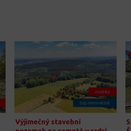
novinka
top nemovitost
Výjimečný stavební
S
pozemek na samotě v srdci
Š