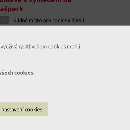
ašperk
Klidné místo pro rodinný dům i
190
rekreační chalupu | Zaluží u
Sušice
ky využívány. Abychom cookies mohli
Zaluží - Vrabcov
 všech cookies.
Nastavení cookies
Informace o souborech cookies
nastavení cookies
Ochrana osobních údajů