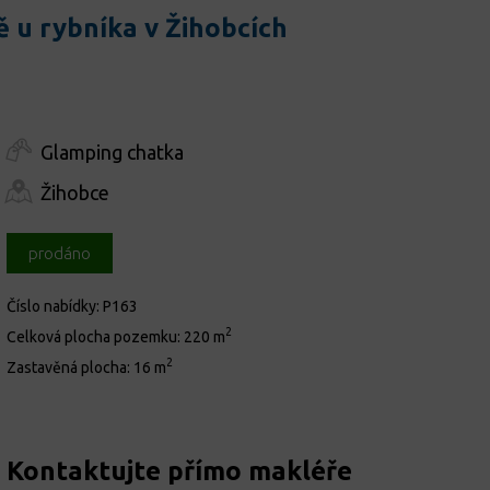
u rybníka v Žihobcích
Glamping chatka
Žihobce
prodáno
Číslo nabídky:
P163
2
Celková plocha pozemku:
220 m
2
Zastavěná plocha:
16 m
Kontaktujte přímo makléře