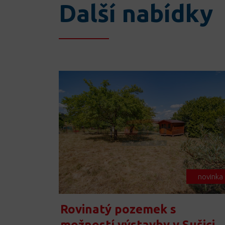
Další nabídky
novinka
Rovinatý pozemek s
možností výstavby v Sušici