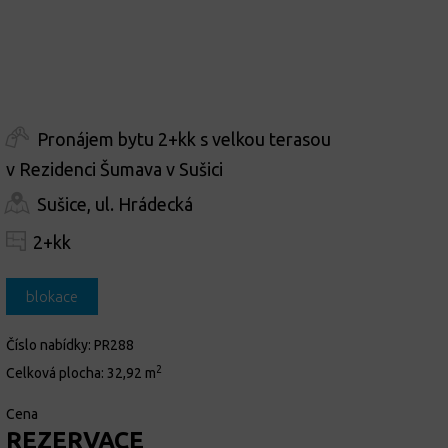
Pronájem bytu 2+kk s velkou terasou
v Rezidenci Šumava v Sušici
Sušice, ul. Hrádecká
2+kk
blokace
Číslo nabídky:
PR288
2
Celková plocha:
32,92 m
Cena
REZERVACE