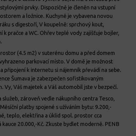
stylovými prvky. Dispozičně je členěn na vstupní
rostorem a ložnice. Kuchyně je vybavena novou
áku s digestoří, V koupelně: sprchový kout,
ní k pračce a WC. Ohřev teplé vody zajišťuje bojler,
.
 prostor (4.5 m2) v suterénu domu a před domem
vyhrazeno parkovací místo. V domě je možnost
a připojení k internetu si nájemník převádí na sebe.
idence Šumava je zabezpečen sofistikovaným
Vy, Váš majetek a Váš automobil jste v bezpečí.
a služeb, zároveň vedle nákupního centra Tesco,
Měsíční platby spojené s užíváním bytu: 9.200,-
, teplo, elektřina a úklid spol. prostor cca
atná kauce 20.000,-Kč. Zkuste bydlet moderně. PENB