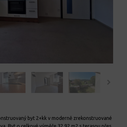
onstruovaný byt 2+kk v moderně zrekonstruované
a. Byt o celkové výměře 32,92 m2 s terasou přes