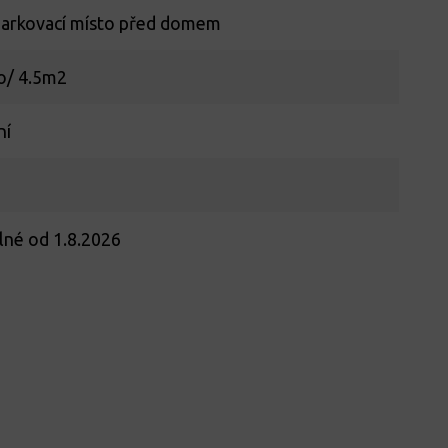
parkovací místo před domem
o/ 4.5m2
ní
lné od 1.8.2026