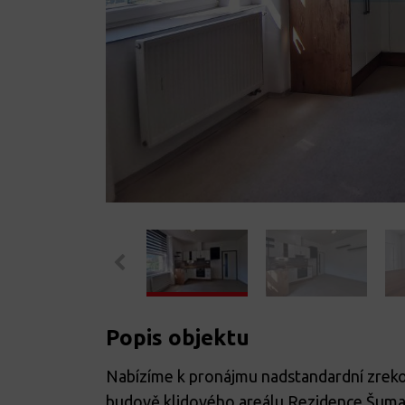
Popis objektu
Nabízíme k pronájmu nadstandardní zrek
budově klidového areálu Rezidence Šumav