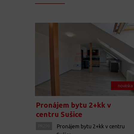
novinka
Pronájem bytu 2+kk v
centru Sušice
Pronájem bytu 2+kk v centru
PR290