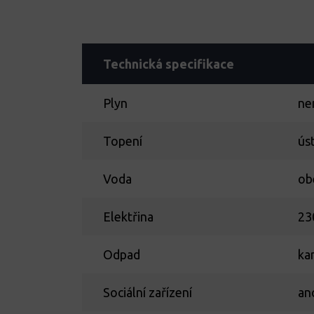
Technická specifikace
Plyn
ne
Topení
ús
Voda
ob
Elektřina
23
Odpad
ka
Sociální zařízení
an