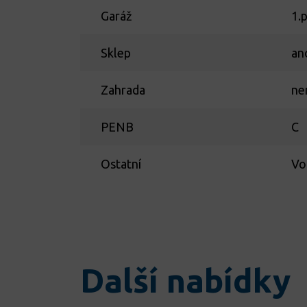
Garáž
1.
Sklep
an
Zahrada
ne
PENB
C
Ostatní
Vo
Další nabídky