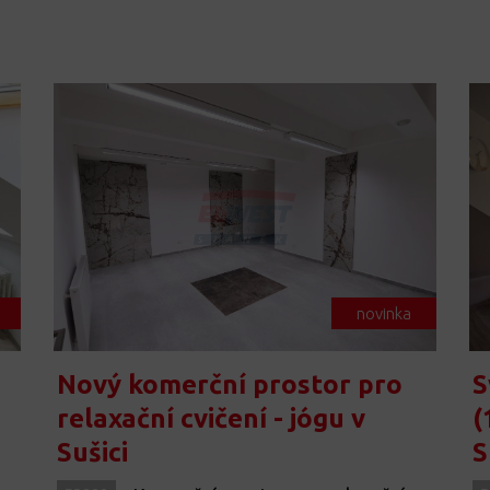
novinka
Nový komerční prostor pro
S
relaxační cvičení - jógu v
(
Sušici
S