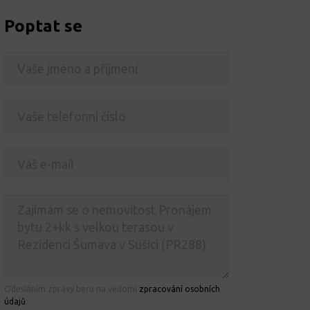
Poptat se
Odesláním zprávy beru na vědomí
zpracování osobních
údajů
.