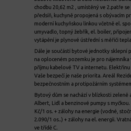
chodbu 20,62 m2 , umístěný ve 2.patře se 
předsíň, kuchyně propojená s obývacím p
moderní kuchyňskou linkou včetně el. spor
umyvadlo, topný žebřík, el. boiler, připoje
vytápění je plynové ústřední s měřiči tepla
Dále je součástí bytové jednotky sklepní
na oploceném pozemku je pro nájemníka 
příjmu kabelové TV a internetu. Elektřinu 
Vaše bezpečí je naše priorita. Areál Rez
bezpečnostním a protipožárním systémem. 
Bytový dům se nachází v blízkosti zeleně 
Albert, Lidl a benzinové pumpy s myčkou. 
Kč/1 os. + zálohy na energie (vodné, stočné
2.090/1 os..) + zálohy na el. energii. Vr
ve třídě C.