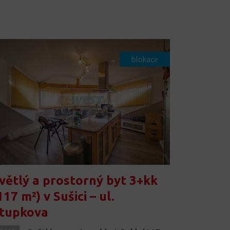
blokace
větlý a prostorný byt 3+kk
117 m²) v Sušici – ul.
tupkova