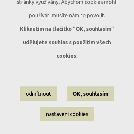
Historický dům s atmosférou v obci
D333
stránky využívány. Abychom cookies mohli
Mlázovy
používat, musíte nám to povolit.
Mlázovy u Kolince
6+1
Kliknutím na tlačítko "OK, souhlasím"
udělujete souhlas s použitím všech
cookies.
Nastavení cookies
odmítnout
OK, souhlasím
Informace o souborech cookies
Ochrana osobních údajů
nastavení cookies
EL-WEST reality ©2009–2026 Všechna práva vyhrazena