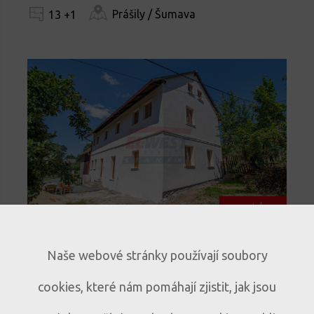
Prášily / Šumava
13 +1
novinka
Prodej historického rodinného
Naše webové stránky používají soubory
domu s duší – Mlázovy u
cookies, které nám pomáhají zjistit, jak jsou
Kolince