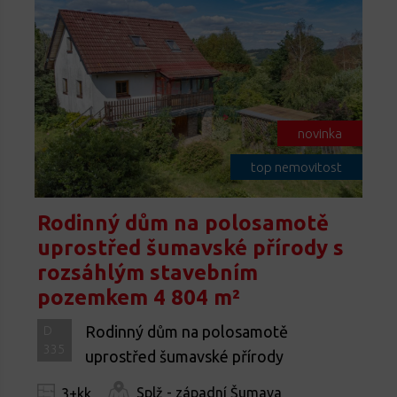
novinka
top nemovitost
Rodinný dům na polosamotě
uprostřed šumavské přírody s
rozsáhlým stavebním
pozemkem 4 804 m²
Rodinný dům na polosamotě
D
335
uprostřed šumavské přírody
Splž - západní Šumava
3+kk