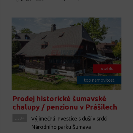
novinka
top nemovitost
Prodej historické šumavské
chalupy / penzionu v Prášilech
Výjimečná investice s duší v srdci
D334
Národního parku Šumava