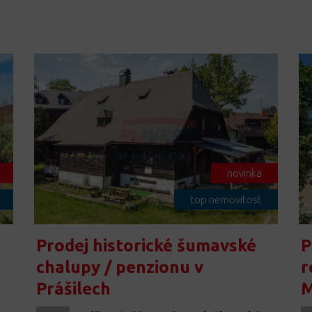
novinka
top nemovitost
Prodej historické šumavské
P
chalupy / penzionu v
r
Prášilech
M