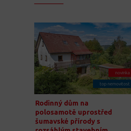
novinka
top nemovitost
Rodinný dům na
polosamotě uprostřed
šumavské přírody s
rozsáhlým stavebním