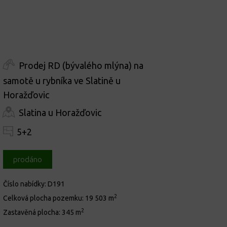
Prodej RD (bývalého mlýna) na
samotě u rybníka ve Slatině u
Horažďovic
Slatina u Horažďovic
5+2
prodáno
Číslo nabídky:
D191
2
Celková plocha pozemku:
19 503 m
2
Zastavěná plocha:
345 m