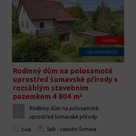
novinka
top nemovitost
Rodinný dům na polosamotě
uprostřed šumavské přírody s
rozsáhlým stavebním
pozemkem 4 804 m²
Rodinný dům na polosamotě
D
335
uprostřed šumavské přírody
Splž - západní Šumava
3+kk