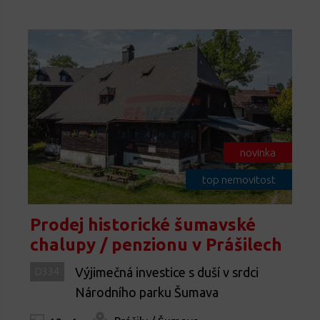
novinka
top nemovitost
Prodej historické šumavské
chalupy / penzionu v Prášilech
Výjimečná investice s duší v srdci
D334
Národního parku Šumava