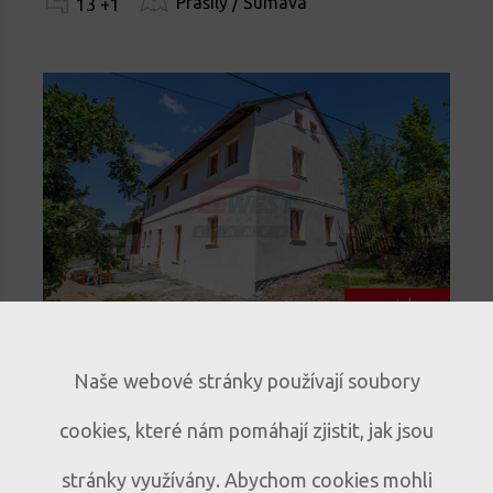
Prášily / Šumava
13 +1
novinka
Prodej historického rodinného
Naše webové stránky používají soubory
domu s duší – Mlázovy u
cookies, které nám pomáhají zjistit, jak jsou
Kolince
Historický dům s atmosférou v obci
D333
stránky využívány. Abychom cookies mohli