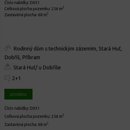
Číslo nabídky:
D031
2
Celková plocha pozemku:
256 m
2
Zastavěná plocha:
68 m
Rodinný dům s technickým zázemím, Stará Huť,
Dobříš, Příbram
Stará Huť/ u Dobříše
2+1
prodáno
Číslo nabídky:
D031
2
Celková plocha pozemku:
256 m
2
Zastavěná plocha:
68 m