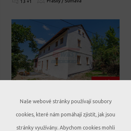
Prášily / Šumava
13 +1
novinka
Prodej historického rodinného
Naše webové stránky používají soubory
domu s duší – Mlázovy u
cookies, které nám pomáhají zjistit, jak jsou
Kolince
Historický dům s atmosférou v obci
D333
stránky využívány. Abychom cookies mohli