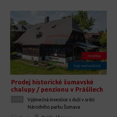
novinka
top nemovitost
Prodej historické šumavské
chalupy / penzionu v Prášilech
Výjimečná investice s duší v srdci
D334
Národního parku Šumava