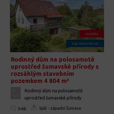
novinka
top nemovitost
Rodinný dům na polosamotě
uprostřed šumavské přírody s
rozsáhlým stavebním
pozemkem 4 804 m²
Rodinný dům na polosamotě
D
335
uprostřed šumavské přírody
Splž - západní Šumava
3+kk