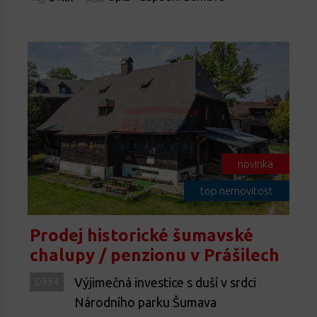
novinka
top nemovitost
Prodej historické šumavské
chalupy / penzionu v Prášilech
Výjimečná investice s duší v srdci
D334
Národního parku Šumava