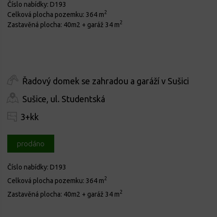
Číslo nabídky:
D193
2
Celková plocha pozemku:
364 m
2
Zastavěná plocha:
40m2 + garáž 34 m
Řadový domek se zahradou a garáží v Sušici
Sušice, ul. Studentská
3+kk
prodáno
Číslo nabídky:
D193
2
Celková plocha pozemku:
364 m
2
Zastavěná plocha:
40m2 + garáž 34 m