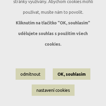
Historický dům s atmosférou v obci
D333
stránky využívány. Abychom cookies mohli
Mlázovy
používat, musíte nám to povolit.
Mlázovy u Kolince
6+1
Kliknutím na tlačítko "OK, souhlasím"
udělujete souhlas s použitím všech
cookies.
Nastavení cookies
odmítnout
OK, souhlasím
Informace o souborech cookies
Ochrana osobních údajů
nastavení cookies
EL-WEST reality ©2009–2026 Všechna práva vyhrazena