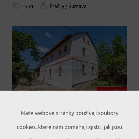
Prášily / Šumava
13 +1
novinka
Prodej historického rodinného
Naše webové stránky používají soubory
domu s duší – Mlázovy u
cookies, které nám pomáhají zjistit, jak jsou
Kolince