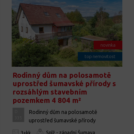
novinka
top nemovitost
Rodinný dům na polosamotě
uprostřed šumavské přírody s
rozsáhlým stavebním
pozemkem 4 804 m²
Rodinný dům na polosamotě
D
335
uprostřed šumavské přírody
Splž - západní Šumava
3+kk