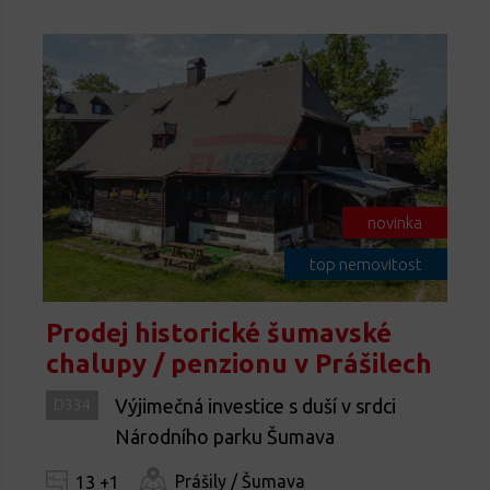
novinka
top nemovitost
Prodej historické šumavské
chalupy / penzionu v Prášilech
Výjimečná investice s duší v srdci
D334
Národního parku Šumava
Prášily / Šumava
13 +1