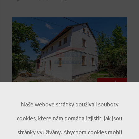
novinka
Prodej historického rodinného
Naše webové stránky používají soubory
domu s duší – Mlázovy u
cookies, které nám pomáhají zjistit, jak jsou
Kolince
Historický dům s atmosférou v obci
D333
stránky využívány. Abychom cookies mohli