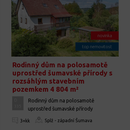
novinka
top nemovitost
Rodinný dům na polosamotě
uprostřed šumavské přírody s
rozsáhlým stavebním
pozemkem 4 804 m²
Rodinný dům na polosamotě
D
335
uprostřed šumavské přírody
Splž - západní Šumava
3+kk