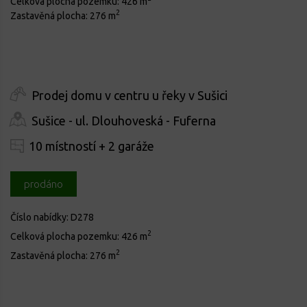
Celková plocha pozemku:
426 m
2
Zastavěná plocha:
276 m
Prodej domu v centru u řeky v Sušici
Sušice - ul. Dlouhoveská - Fuferna
10 místností + 2 garáže
prodáno
Číslo nabídky:
D278
2
Celková plocha pozemku:
426 m
2
Zastavěná plocha:
276 m