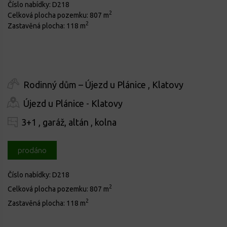
Číslo nabídky:
D218
2
Celková plocha pozemku:
807 m
2
Zastavěná plocha:
118 m
Rodinný dům – Újezd u Plánice , Klatovy
Újezd u Plánice - Klatovy
3+1 , garáž, altán , kolna
prodáno
Číslo nabídky:
D218
2
Celková plocha pozemku:
807 m
2
Zastavěná plocha:
118 m