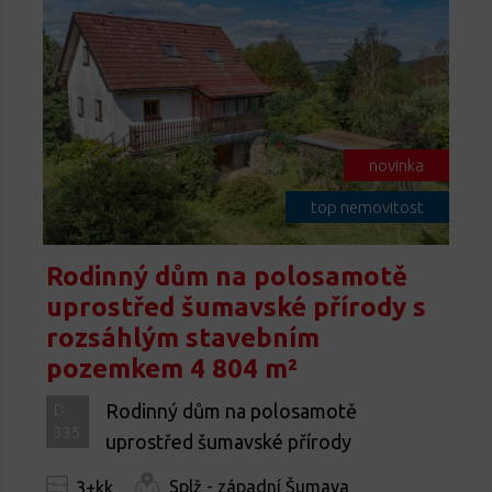
novinka
top nemovitost
Rodinný dům na polosamotě
uprostřed šumavské přírody s
rozsáhlým stavebním
pozemkem 4 804 m²
Rodinný dům na polosamotě
D
335
uprostřed šumavské přírody
Splž - západní Šumava
3+kk