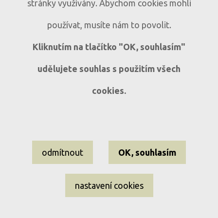
Historický dům s atmosférou v obci
D333
stránky využívány. Abychom cookies mohli
Mlázovy
používat, musíte nám to povolit.
Mlázovy u Kolince
6+1
Kliknutím na tlačítko "OK, souhlasím"
udělujete souhlas s použitím všech
cookies.
Nastavení cookies
odmítnout
OK, souhlasím
Informace o souborech cookies
Ochrana osobních údajů
nastavení cookies
EL-WEST reality ©2009–2026 Všechna práva vyhrazena