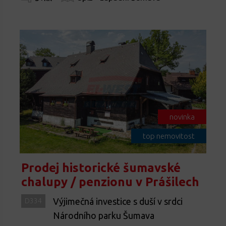
novinka
top nemovitost
Prodej historické šumavské
chalupy / penzionu v Prášilech
Výjimečná investice s duší v srdci
D334
Národního parku Šumava