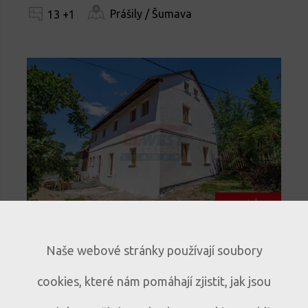
Prášily / Šumava
13 +1
novinka
Prodej historického rodinného
Naše webové stránky používají soubory
domu s duší – Mlázovy u
cookies, které nám pomáhají zjistit, jak jsou
Kolince