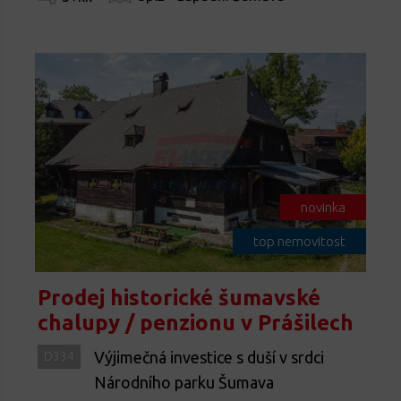
novinka
top nemovitost
Prodej historické šumavské
chalupy / penzionu v Prášilech
Výjimečná investice s duší v srdci
D334
Národního parku Šumava