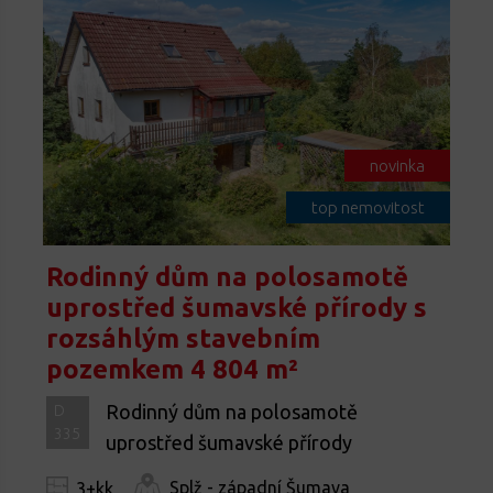
novinka
top nemovitost
Rodinný dům na polosamotě
uprostřed šumavské přírody s
rozsáhlým stavebním
pozemkem 4 804 m²
Rodinný dům na polosamotě
D
335
uprostřed šumavské přírody
Splž - západní Šumava
3+kk