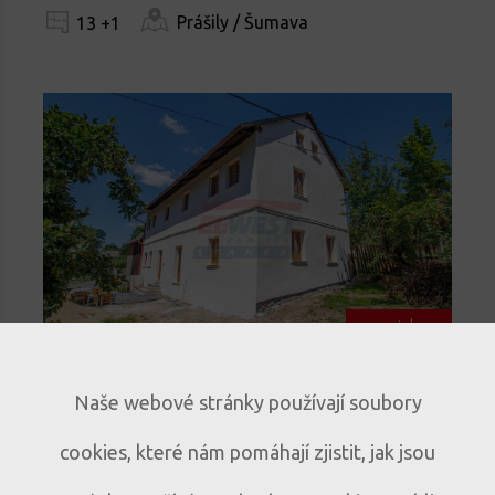
Prášily / Šumava
13 +1
novinka
Prodej historického rodinného
Naše webové stránky používají soubory
domu s duší – Mlázovy u
cookies, které nám pomáhají zjistit, jak jsou
Kolince