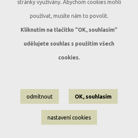
Historický dům s atmosférou v obci
D333
stránky využívány. Abychom cookies mohli
Mlázovy
používat, musíte nám to povolit.
Mlázovy u Kolince
6+1
Kliknutím na tlačítko "OK, souhlasím"
udělujete souhlas s použitím všech
cookies.
Nastavení cookies
odmítnout
OK, souhlasím
Informace o souborech cookies
Ochrana osobních údajů
nastavení cookies
EL-WEST reality ©2009–2026 Všechna práva vyhrazena